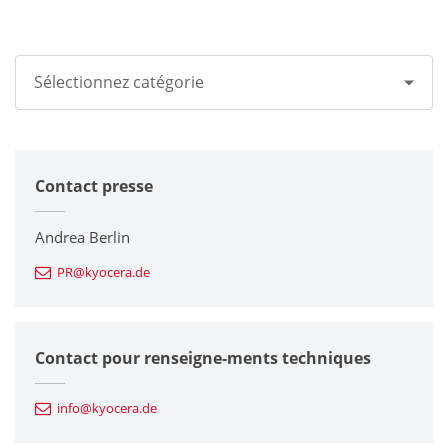
Sélectionnez catégorie
Tous
Contact presse
Groupe Kyocera
Imprimantes / Multifonctions
Andrea Berlin
PR@kyocera.de
Composants en céramique fine
Composants semiconducteurs
Contact pour renseigne-ments techniques
Composants automobiles
info@kyocera.de
Outillages industriels