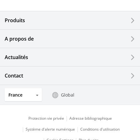
Composants électroniques
Produits
Dispositifs d'impression
A propos de
Composants optiques
Actualités
Ecrans LCD et solutions tactiles
Systèmes électriques solaires
Contact
Secteurs de l'horlogerie et de la joaillerie
France
Global
Produits de cuisine
Protection vie privée
Adresse bibliographique
Système d'alerte numérique
Conditions d'utilisation