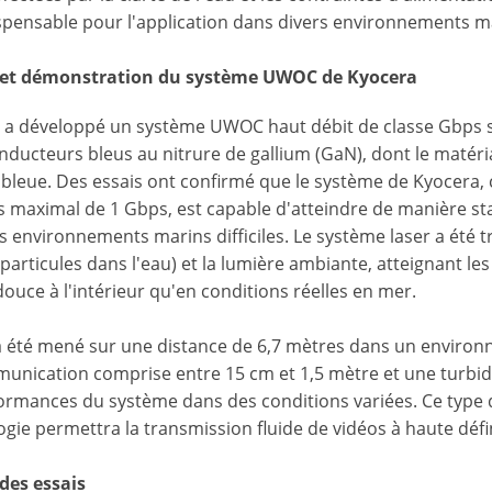
ispensable pour l'application dans divers environnements m
 et démonstration du système UWOC de Kyocera
 a développé un système UWOC haut débit de classe Gbps san
nducteurs bleus au nitrure de gallium (GaN), dont le matéri
 bleue. Des essais ont confirmé que le système de Kyocera, 
 maximal de 1 Gbps, est capable d'atteindre de manière s
 environnements marins difficiles. Le système laser a été tr
particules dans l'eau) et la lumière ambiante, atteignant le
ouce à l'intérieur qu'en conditions réelles en mer.
 a été mené sur une distance de 6,7 mètres dans un environ
nication comprise entre 15 cm et 1,5 mètre et une turbidité
formances du système dans des conditions variées. Ce type d
ogie permettra la transmission fluide de vidéos à haute déf
 des essais