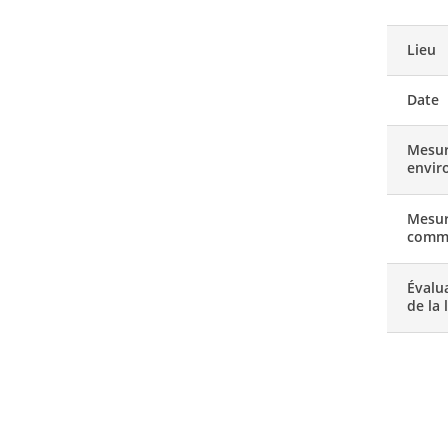
Lieu
Date
Mesu
envir
Mesur
comm
Évalua
de la