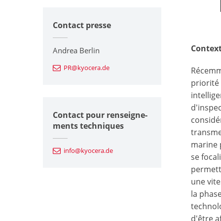
Contact presse
Context
Andrea Berlin
PR@kyocera.de
Récemme
priorité
intellig
d'inspec
Contact pour renseigne-
considé
ments techniques
transme
marine 
info@kyocera.de
se focal
permetta
une vit
la phase
technolo
d'être a