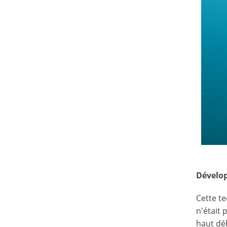
Dévelo
Cette te
n'était 
haut dé