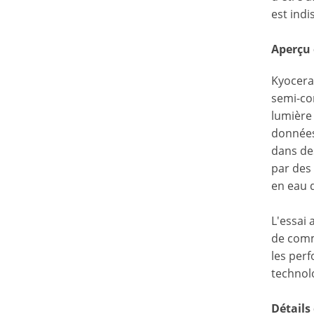
est ind
Aperçu
Kyocera
semi-co
lumière
données
dans des
par des 
en eau d
L'essai
de commu
les per
technol
Détails