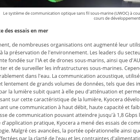
Le système de communication optique sans fil sous-marine (UWOC) à cour
cours de développemen
e des essais en mer
nt, de nombreuses organisations ont augmenté leur utilis
 à la préservation de l'environnement. Les leaders du secteur
ente fondée sur l'IA et de drones sous-marins, ainsi que d'
ter et de surveiller les infrastructures sous-marines. Cepe
rablement dans l'eau. La communication acoustique, utilis
t lentement de grands volumes de données, tels que des i
par la lumière subit quant à elle peu d'atténuation et perm
isant sur cette caractéristique de la lumière, Kyocera déve
nt une communication à haut débit, haute capacité et faible
esse de communication pouvant atteindre jusqu'à 1,8 Gbps lo
 d'application pratique, Kyocera a mené des essais de comm
gie. Malgré ces avancées, la portée opérationnelle ainsi que
ffectées par la clarté de l'eau et les contraintes d'alimenta