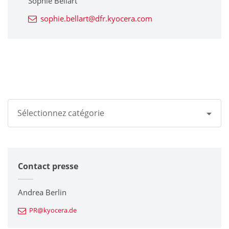
Sophie Bellart
sophie.bellart@dfr.kyocera.com
Sélectionnez catégorie
Tous
Contact presse
Groupe Kyocera
Imprimantes / Multifonctions
Andrea Berlin
PR@kyocera.de
Composants en céramique fine