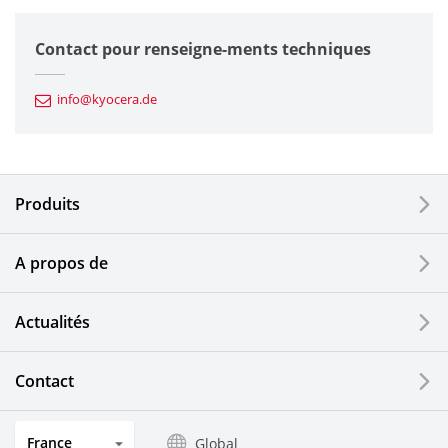
Composants semiconducteurs
Contact pour renseigne-ments techniques
Composants automobiles
info@kyocera.de
Outillages industriels
Composants électroniques
Produits
Dispositifs d'impression
A propos de
Composants optiques
Actualités
Ecrans LCD et solutions tactiles
Systèmes électriques solaires
Contact
Secteurs de l'horlogerie et de la joaillerie
France
Global