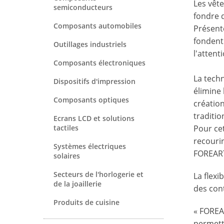
Les vête
semiconducteurs
fondre 
Composants automobiles
Présent
fondent
Outillages industriels
l'attent
Composants électroniques
La tech
Dispositifs d'impression
élimine 
Composants optiques
création
traditi
Ecrans LCD et solutions
tactiles
Pour cet
recouri
Systèmes électriques
FOREARTH
solaires
Secteurs de l'horlogerie et
La flexi
de la joaillerie
des cont
Produits de cuisine
« FOREA
permetta