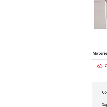
Matérie
C
Co
Sop