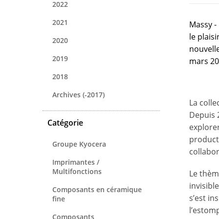
2022
2021
Massy -
le plais
2020
nouvell
2019
mars 20
2018
Archives (-2017)
La coll
Depuis 
Catégorie
explore
producti
Groupe Kyocera
collabo
Imprimantes /
Multifonctions
Le thèm
invisibl
Composants en céramique
s’est in
fine
l’estom
Composants