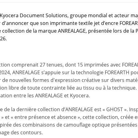
 Kyocera Document Solutions, groupe mondial et acteur maj
ir d'annoncer que son imprimante textile jet d’encre FOREART
e collection de la marque ANREALAGE, présentée lors de la 
26.
ection comprenait 27 tenues, dont 15 imprimées avec FORE
2024, ANREALAGE s’appuie sur la technologie FOREARTH po
r de nouvelles formes d'expression créative sur divers maté
on libre de toute contrainte liée au tissu ou à la technique
ration entre les ANREALAGE et Kyocera.
e de la dernière collection d’ANREALAGE est « GHOST ». Ins
e » et « entre présence et absence », cette collection, créé
spirée des combinaisons de camouflage optique présentées dan
page des contours.