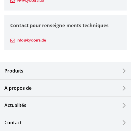
PR@kyocera.de
Composants en céramique fine
Composants semiconducteurs
Contact pour renseigne-ments techniques
Composants automobiles
info@kyocera.de
Outillages industriels
Composants électroniques
Produits
Dispositifs d'impression
A propos de
Composants optiques
Actualités
Ecrans LCD et solutions tactiles
Systèmes électriques solaires
Contact