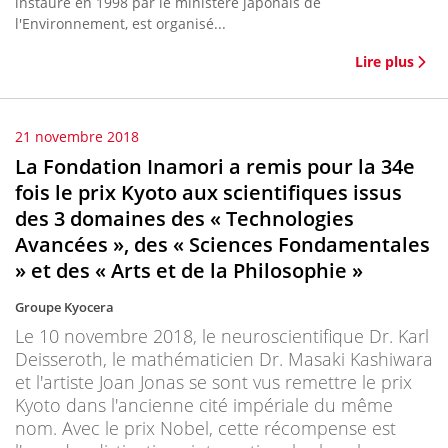
instauré en 1998 par le ministère japonais de
l'Environnement, est organisé...
Lire plus
21 novembre 2018
La Fondation Inamori a remis pour la 34e
fois le prix Kyoto aux scientifiques issus
des 3 domaines des « Technologies
Avancées », des « Sciences Fondamentales
» et des « Arts et de la Philosophie »
Groupe Kyocera
Le 10 novembre 2018, le neuroscientifique Dr. Karl
Deisseroth, le mathématicien Dr. Masaki Kashiwara
et l'artiste Joan Jonas se sont vus remettre le prix
Kyoto dans l'ancienne cité impériale du même
nom. Avec le prix Nobel, cette récompense est