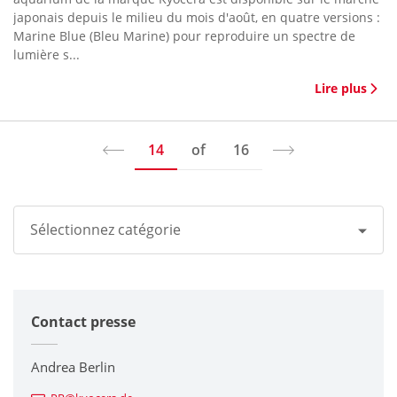
japonais depuis le milieu du mois d'août, en quatre versions :
Marine Blue (Bleu Marine) pour reproduire un spectre de
lumière s...
Lire plus
14
of
16
Sélectionnez catégorie
Tous
Contact presse
Groupe Kyocera
Imprimantes / Multifonctions
Andrea Berlin