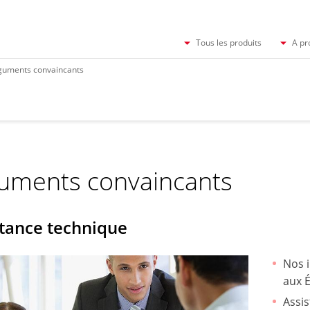
Tous les produits
A pr
guments convaincants
uments convaincants
stance technique
Nos 
aux É
Assi