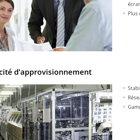
écra
Plus
cité d’approvisionnement
Stabi
Rése
Gamm