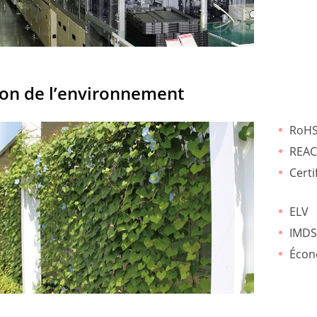
ion de l’environnement
RoH
REA
Certi
ELV
IMDS
Écon