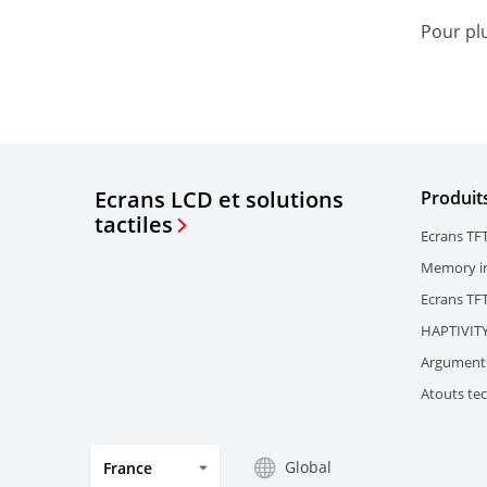
Pour plu
Ecrans LCD et solutions
Produit
tactiles
Ecrans TFT
Memory in
Ecrans TF
HAPTIVIT
Arguments
Atouts tec
Global
France