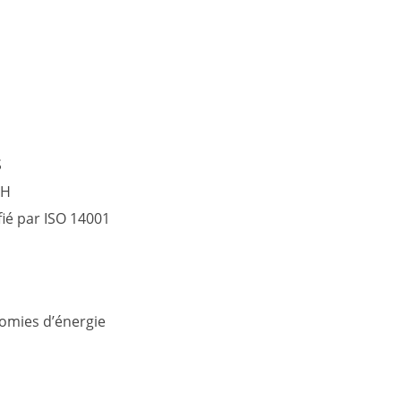
S
CH
fié par ISO 14001
omies d’énergie