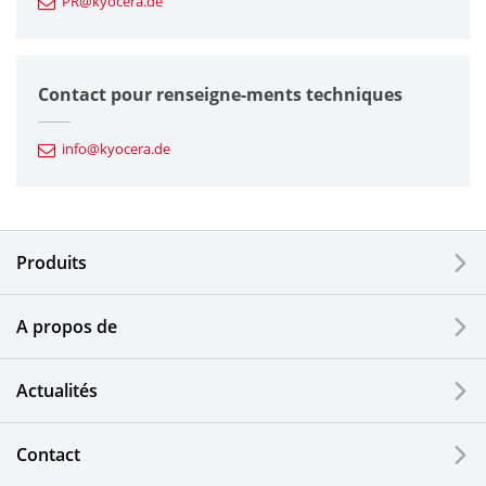
PR@kyocera.de
Composants en céramique fine
Composants semiconducteurs
Contact pour renseigne-ments techniques
Composants automobiles
info@kyocera.de
Outillages industriels
Composants électroniques
Produits
Dispositifs d'impression
A propos de
Composants optiques
Actualités
Ecrans LCD et solutions tactiles
Systèmes électriques solaires
Contact