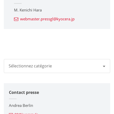
M. Kenichi Hara
webmaster.pressgl@kyocera.jp
Sélectionnez catégorie
Tous
Contact presse
Groupe Kyocera
Imprimantes / Multifonctions
Andrea Berlin