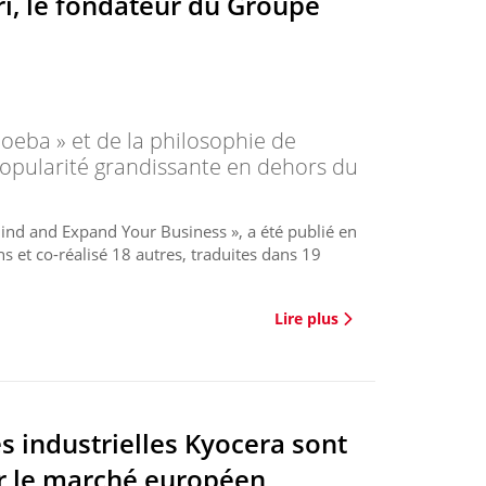
ri, le fondateur du Groupe
oeba » et de la philosophie de
opularité grandissante en dehors du
 Mind and Expand Your Business », a été publié en
s et co-réalisé 18 autres, traduites dans 19
Lire plus
s industrielles Kyocera sont
r le marché européen