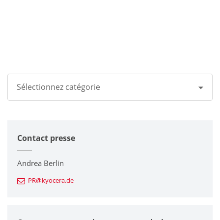
Sélectionnez catégorie
Tous
Contact presse
Groupe Kyocera
Imprimantes / Multifonctions
Andrea Berlin
PR@kyocera.de
Composants en céramique fine
Composants semiconducteurs