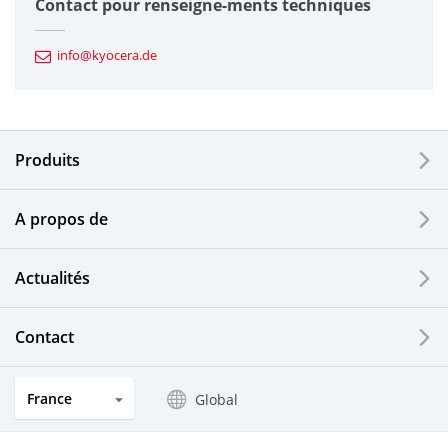
Contact pour renseigne-ments techniques
Composants automobiles
info@kyocera.de
Outillages industriels
Composants électroniques
Produits
Dispositifs d'impression
A propos de
Composants optiques
Actualités
Ecrans LCD et solutions tactiles
Systèmes électriques solaires
Contact
Secteurs de l'horlogerie et de la joaillerie
France
Global
Produits de cuisine