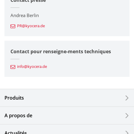
Contact presse
Imprimantes / Multifonctions
Andrea Berlin
PR@kyocera.de
Composants en céramique fine
Composants semiconducteurs
Contact pour renseigne-ments techniques
Composants automobiles
info@kyocera.de
Outillages industriels
Composants électroniques
Produits
Dispositifs d'impression
A propos de
Composants optiques
Actualités