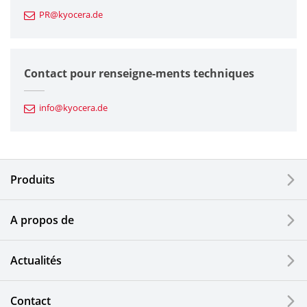
PR@kyocera.de
Composants en céramique fine
Composants semiconducteurs
Contact pour renseigne-ments techniques
Composants automobiles
info@kyocera.de
Outillages industriels
Composants électroniques
Produits
Dispositifs d'impression
A propos de
Composants optiques
Actualités
Ecrans LCD et solutions tactiles
Systèmes électriques solaires
Contact