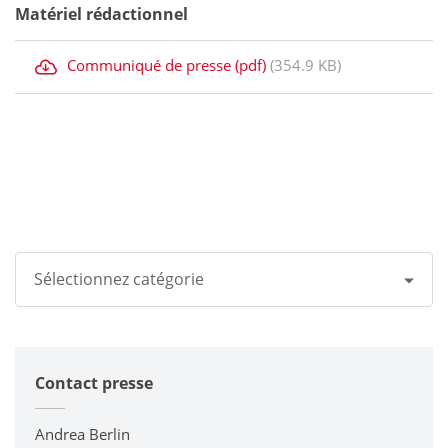
Matériel rédactionnel
Communiqué de presse (pdf)
(354.9 KB)
Sélectionnez catégorie
Tous
Contact presse
Groupe Kyocera
Imprimantes / Multifonctions
Andrea Berlin