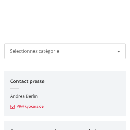
Sélectionnez catégorie
Tous
Contact presse
Groupe Kyocera
Imprimantes / Multifonctions
Andrea Berlin
PR@kyocera.de
Composants en céramique fine
Composants semiconducteurs