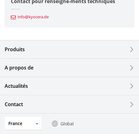
Contact pour renseigne-ments techniques
Composants automobiles
info@kyocera.de
Outillages industriels
Composants électroniques
Produits
Dispositifs d'impression
A propos de
Composants optiques
Actualités
Ecrans LCD et solutions tactiles
Systèmes électriques solaires
Contact
Secteurs de l'horlogerie et de la joaillerie
France
Global
Produits de cuisine