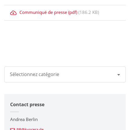
Communiqué de presse (pdf)
(186.2 KB)
Sélectionnez catégorie
Tous
Contact presse
Groupe Kyocera
Imprimantes / Multifonctions
Andrea Berlin
PR@kyocera.de