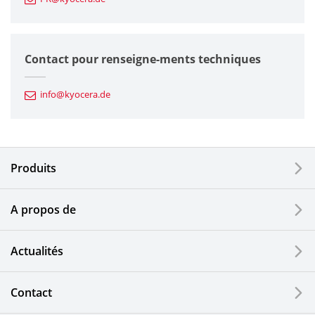
Composants en céramique fine
Composants semiconducteurs
Contact pour renseigne-ments techniques
Composants automobiles
info@kyocera.de
Outillages industriels
Composants électroniques
Produits
Dispositifs d'impression
A propos de
Composants optiques
Actualités
Ecrans LCD et solutions tactiles
Systèmes électriques solaires
Contact