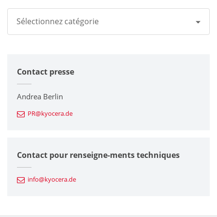
Sélectionnez catégorie
Tous
Contact presse
Groupe Kyocera
Imprimantes / Multifonctions
Andrea Berlin
PR@kyocera.de
Composants en céramique fine
Composants semiconducteurs
Contact pour renseigne-ments techniques
Composants automobiles
info@kyocera.de
Outillages industriels
Composants électroniques