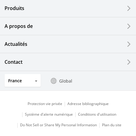
Produits
Dispositifs d'impression
A propos de
Composants optiques
Actualités
Ecrans LCD et solutions tactiles
Systèmes électriques solaires
Contact
Secteurs de l'horlogerie et de la joaillerie
France
Global
Produits de cuisine
Protection vie privée
Adresse bibliographique
Système d'alerte numérique
Conditions d'utilisation
Do Not Sell or Share My Personal Information
Plan du site