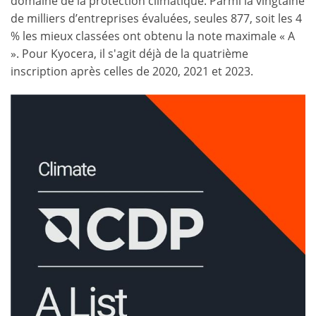
domaine de la protection climatique. Parmi la vingtaine
de milliers d’entreprises évaluées, seules 877, soit les 4
% les mieux classées ont obtenu la note maximale « A
». Pour Kyocera, il s'agit déjà de la quatrième
inscription après celles de 2020, 2021 et 2023.