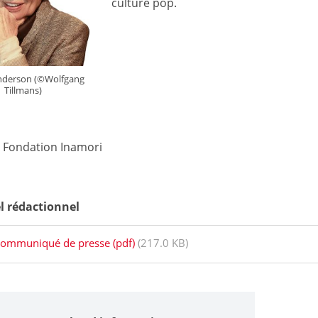
culture pop.
nderson (©Wolfgang
Tillmans)
: Fondation Inamori
l rédactionnel
ommuniqué de presse (pdf)
(217.0 KB)