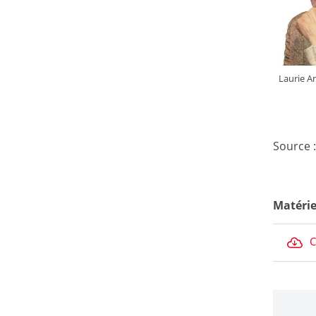
Laurie A
Source 
Matérie
C