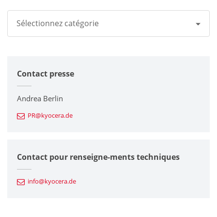
Sélectionnez catégorie
Tous
Contact presse
Groupe Kyocera
Imprimantes / Multifonctions
Andrea Berlin
PR@kyocera.de
Composants en céramique fine
Composants semiconducteurs
Contact pour renseigne-ments techniques
Composants automobiles
info@kyocera.de
Outillages industriels