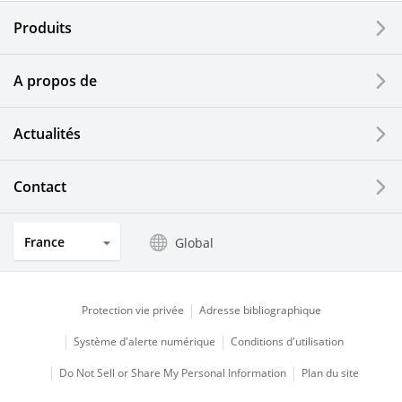
Composants électroniques
Produits
Dispositifs d'impression
A propos de
Composants optiques
Actualités
Ecrans LCD et solutions tactiles
Systèmes électriques solaires
Contact
Secteurs de l'horlogerie et de la joaillerie
France
Global
Produits de cuisine
Protection vie privée
Adresse bibliographique
Système d'alerte numérique
Conditions d'utilisation
Do Not Sell or Share My Personal Information
Plan du site