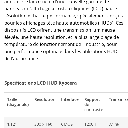
annoncé le lancement d'une nouvelle gamme de
panneaux d'affichage à cristaux liquides (LCD) haute
résolution et haute performance, spécialement conçus
pour les affichages tête haute automobiles (HUDs). Ces
dispositifs LCD offrent une transmission lumineuse
élevée, une haute résolution, et la plus large plage de
température de fonctionnement de l'industrie, pour
une performance optimale dans les utilisations HUD
de l'automobile.
Spécifications LCD HUD Kyocera
Taille
Résolution
Interface
Rapport
Transmis
(diagonale)
de
contraste
1,12”
300 x 160
CMOS
1200:1
7,1 %