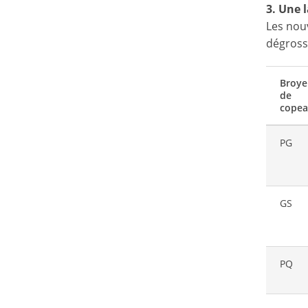
3. Une 
Les nou
dégrossi
Broye
de
cope
PG
GS
PQ