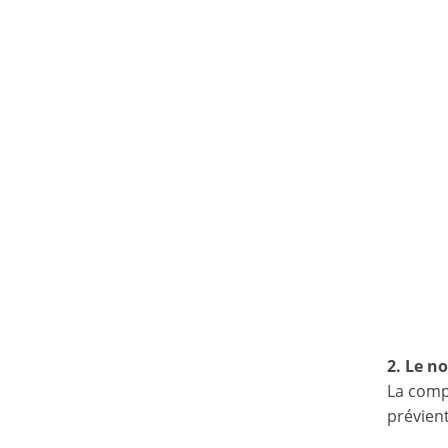
2. Le n
La comp
prévient