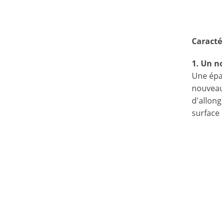
Caracté
1. Un n
Une épai
nouveau
d'allong
surface 