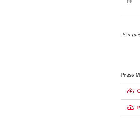
PP
Pour plu
Press M
C
P