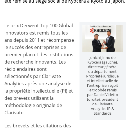
été remise au siège social de Kyocera à Kyoto au Japon.
Le prix Derwent Top 100 Global
Innovators est remis tous les
ans depuis 2011 et récompense
le succès des entreprises de
premier plan et des institutions
Junichi Jinno de
de recherche innovants. Les
Kyocera (gauche),
directeur général
récipiendaires sont
du département
sélectionnés par Clarivate
Propriété juridique
et intellectuelle de
Analytics après une analyse de
l'entreprise, reçoit
le trophée remis
la propriété intellectuelle (PI) et
par Daniel Videtto
des brevets utilisant la
(droite), président
de Clarivate
méthodologie originale de
Analytics IP &
Clarivate.
Standards
Les brevets et les citations des