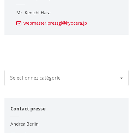
Mr. Kenichi Hara
webmaster.pressgl@kyocera.jp
Sélectionnez catégorie
Tous
Contact presse
Groupe Kyocera
Imprimantes / Multifonctions
Andrea Berlin