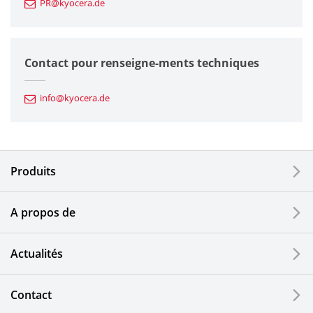
PR@kyocera.de
Composants en céramique fine
Composants semiconducteurs
Contact pour renseigne-ments techniques
Composants automobiles
info@kyocera.de
Outillages industriels
Composants électroniques
Produits
Dispositifs d'impression
A propos de
Composants optiques
Actualités
Ecrans LCD et solutions tactiles
Systèmes électriques solaires
Contact