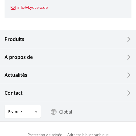
Composants automobiles
info@kyocera.de
Outillages industriels
Composants électroniques
Produits
Dispositifs d'impression
A propos de
Composants optiques
Actualités
Ecrans LCD et solutions tactiles
Systèmes électriques solaires
Contact
Secteurs de l'horlogerie et de la joaillerie
France
Global
Produits de cuisine
Protection vie privée
Adresse bibliographique