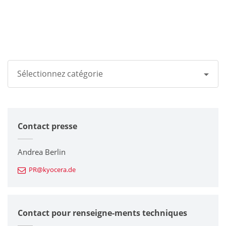
Sélectionnez catégorie
Tous
Contact presse
Groupe Kyocera
Imprimantes / Multifonctions
Andrea Berlin
PR@kyocera.de
Composants en céramique fine
Composants semiconducteurs
Contact pour renseigne-ments techniques