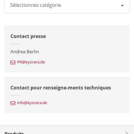
Sélectionnez catégorie
Tous
Contact presse
Groupe Kyocera
Imprimantes / Multifonctions
Andrea Berlin
PR@kyocera.de
Composants en céramique fine
Composants semiconducteurs
Contact pour renseigne-ments techniques
Composants automobiles
info@kyocera.de
Outillages industriels
Composants électroniques