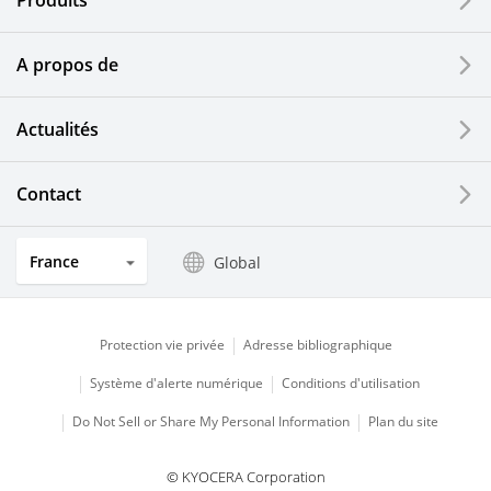
Produits
Dispositifs d'impression
A propos de
Composants optiques
Actualités
Ecrans LCD et solutions tactiles
Systèmes électriques solaires
Contact
Secteurs de l'horlogerie et de la joaillerie
France
Global
Produits de cuisine
Protection vie privée
Adresse bibliographique
Système d'alerte numérique
Conditions d'utilisation
Do Not Sell or Share My Personal Information
Plan du site
© KYOCERA Corporation