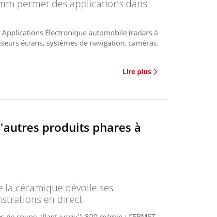
 mm permet des applications dans
 Applications Électronique automobile (radars à
viseurs écrans, systèmes de navigation, caméras,
Lire plus
'autres produits phares à
e la céramique dévoile ses
trations en direct
s de coupe allant jusqu'à 800 m/min : CERMET