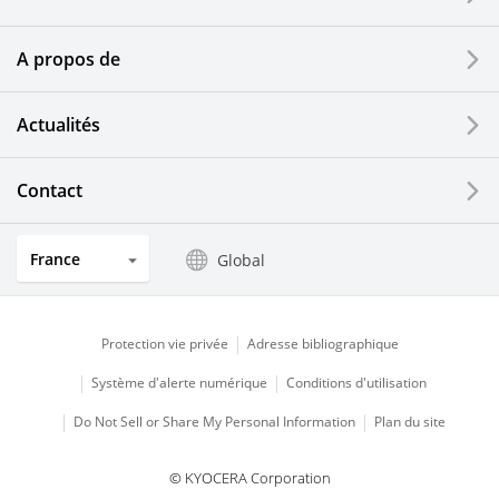
Dispositifs d'impression
A propos de
Composants optiques
Actualités
Ecrans LCD et solutions tactiles
Systèmes électriques solaires
Contact
Secteurs de l'horlogerie et de la joaillerie
France
Global
Produits de cuisine
Protection vie privée
Adresse bibliographique
Système d'alerte numérique
Conditions d'utilisation
Do Not Sell or Share My Personal Information
Plan du site
© KYOCERA Corporation