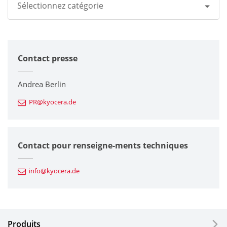
Sélectionnez catégorie
Tous
Contact presse
Groupe Kyocera
Imprimantes / Multifonctions
Andrea Berlin
PR@kyocera.de
Composants en céramique fine
Composants semiconducteurs
Contact pour renseigne-ments techniques
Composants automobiles
info@kyocera.de
Outillages industriels
Composants électroniques
Produits