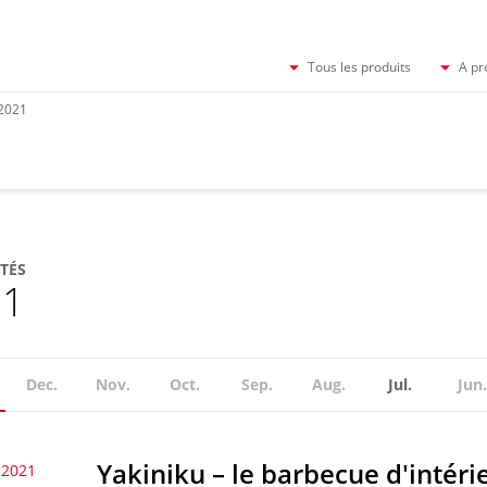
Tous les produits
A pr
2021
TÉS
21
Dec.
Nov.
Oct.
Sep.
Aug.
Jul.
Jun.
Yakiniku – le barbecue d'intéri
t 2021