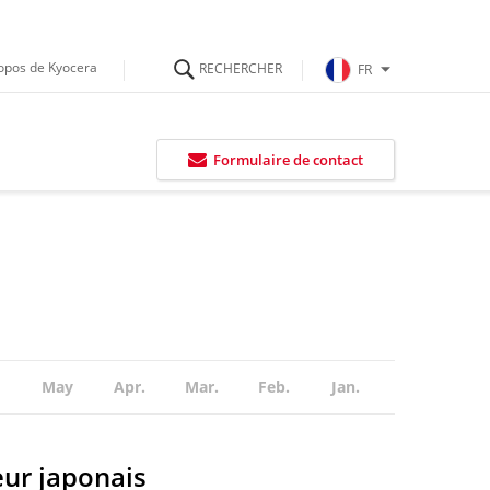
opos de Kyocera
FR
Formulaire de contact
May
Apr.
Mar.
Feb.
Jan.
eur japonais