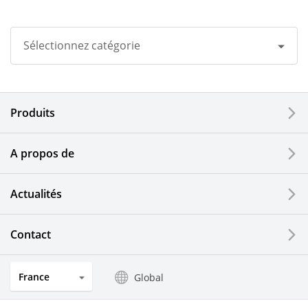
Sélectionnez catégorie
Tous
Produits
Groupe Kyocera
Imprimantes / Multifonctions
A propos de
Composants en céramique fine
Actualités
Composants semiconducteurs
Contact
Composants automobiles
France
Global
Outillages industriels